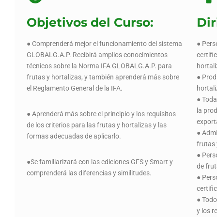
Objetivos del Curso:
Dir
● Comprenderá mejor el funcionamiento del sistema
● Pers
GLOBALG.A.P. Recibirá amplios conocimientos
certifi
técnicos sobre la Norma IFA GLOBALG.A.P. para
hortal
frutas y hortalizas, y también aprenderá más sobre
● Prod
el Reglamento General de la IFA.
hortal
● Toda
la pro
● Aprenderá más sobre el principio y los requisitos
export
de los criterios para las frutas y hortalizas y las
● Admi
formas adecuadas de aplicarlo.
frutas 
● Pers
●Se familiarizará con las ediciones GFS y Smart y
de fru
comprenderá las diferencias y similitudes.
● Pers
certif
● Todo
y los r