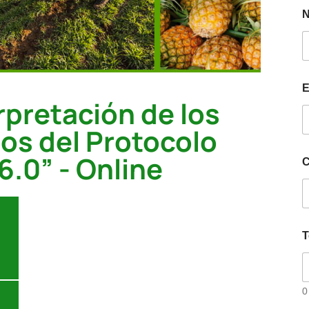
E
rpretación de los
ios del Protocolo
6.0” - Online
C
T
0