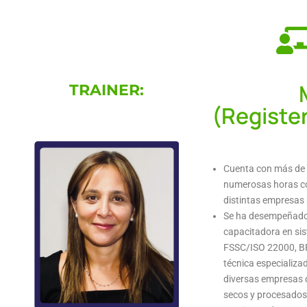
TRAINER:
(Registe
Cuenta con más de 2
numerosas horas co
distintas empresas 
Se ha desempeñado 
capacitadora en si
FSSC/ISO 22000, BRC
técnica especializa
diversas empresas d
secos y procesados, 