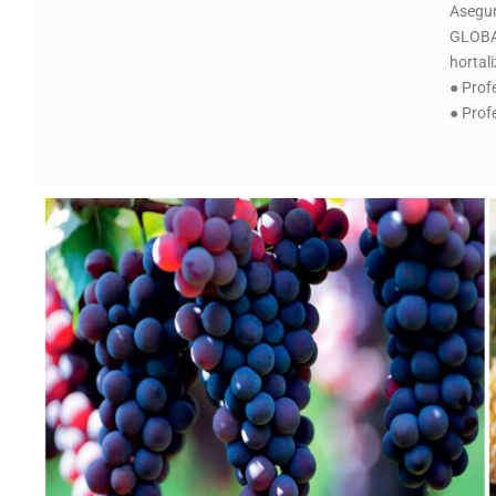
Asegur
GLOBAL
hortal
● Prof
● Prof