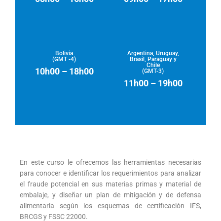
Bolivia
Argentina, Uruguay,
(GMT -4)
Brasil, Paraguay y
Chile
10h00 – 18h00
(GMT-3)
11h00 – 19h00
En este curso le ofrecemos las herramientas necesarias
para conocer e identificar los requerimientos para analizar
el fraude potencial en sus materias primas y material de
embalaje, y diseñar un plan de mitigación y de defensa
alimentaria según los esquemas de certificación IFS,
BRCGS y FSSC 22000.