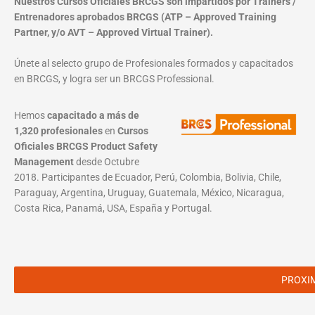
Nuestros Cursos Oficiales BRCGS son impartidos por Trainers /
Entrenadores aprobados BRCGS (ATP – Approved Training
Partner, y/o AVT – Approved Virtual Trainer).
Únete al selecto grupo de Profesionales formados y capacitados
en BRCGS, y logra ser un BRCGS Professional.
Hemos
capacitado a más de
1,320 profesionales
en
Cursos
Oficiales BRCGS Product Safety
Management
desde Octubre
2018. Participantes de Ecuador, Perú, Colombia, Bolivia, Chile,
Paraguay, Argentina, Uruguay, Guatemala, México, Nicaragua,
Costa Rica, Panamá, USA, España y Portugal.
PROXI