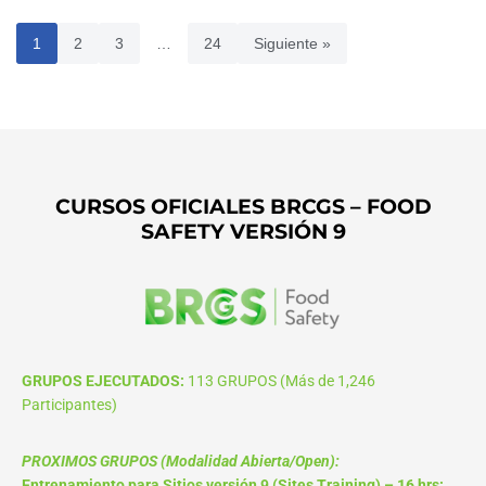
1
2
3
…
24
Siguiente »
CURSOS OFICIALES BRCGS – FOOD
SAFETY VERSIÓN 9
GRUPOS EJECUTADOS:
113 GRUPOS (Más de 1,246
Participantes)
PROXIMOS GRUPOS (Modalidad Abierta/Open):
Entrenamiento para Sitios versión 9 (Sites Training) – 16 hrs: