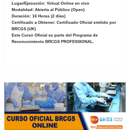
Lugar/Ejecución:
Virtual Online en vivo
Modalidad:
Abierta al Público (Open)
Duración:
16 Horas (2 días)
Certificado a Obtener:
Certificado Oficial emitido por
BRCGS (UK)
Este Curso Oficial es parte del Programa de
Reconocimiento
BRCGS PROFESSIONAL
.