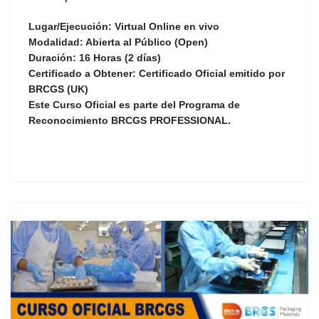
Lugar/Ejecución:
Virtual Online en vivo
Modalidad:
Abierta al Público (Open)
Duración:
16 Horas (2 días)
Certificado a Obtener:
Certificado Oficial emitido por
BRCGS (UK)
Este Curso Oficial es parte del Programa de
Reconocimiento
BRCGS PROFESSIONAL
.