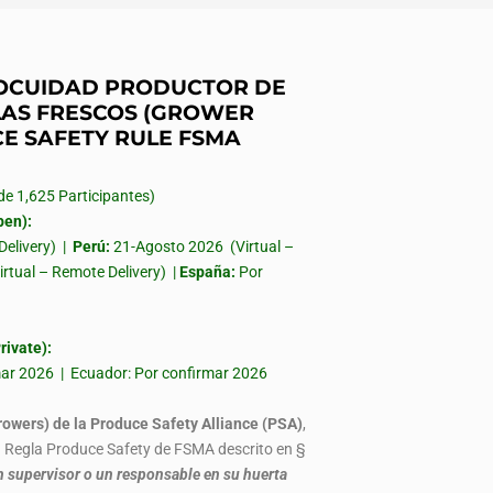
INOCUIDAD PRODUCTOR DE
AS FRESCOS (GROWER
CE SAFETY RULE FSMA
 1,625 Participantes)
en):
Delivery) |
Perú:
21-Agosto 2026 (Virtual –
irtual – Remote Delivery) |
España:
Por
ivate):
rmar 2026 | Ecuador: Por confirmar 2026
rowers) de la Produce Safety Alliance (PSA)
,
la Regla Produce Safety de FSMA descrito en §
 supervisor o un responsable en su huerta