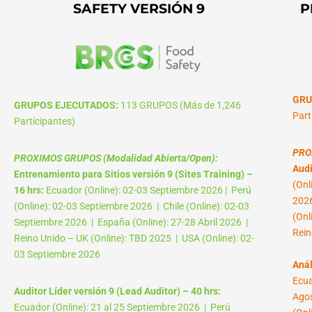
SAFETY VERSIÓN 9
P
GRU
GRUPOS EJECUTADOS:
113 GRUPOS (Más de 1,246
Part
Participantes)
PRO
PROXIMOS GRUPOS (Modalidad Abierta/Open):
Audi
Entrenamiento para Sitios versión 9 (Sites Training) –
(Onl
16 hrs:
Ecuador (Online): 02-03 Septiembre 2026 | Perú
2026
(Online): 02-03 Septiembre 2026 | Chile (Online): 02-03
(Onl
Septiembre 2026 | España (Online): 27-28 Abril 2026 |
Rein
Reino Unido – UK (Online): TBD 2025 | USA (Online): 02-
03 Septiembre 2026
Anál
Ecua
Auditor Líder versión 9 (Lead Auditor) – 40 hrs:
Agos
Ecuador (Online): 21 al 25 Septiembre 2026 | Perú