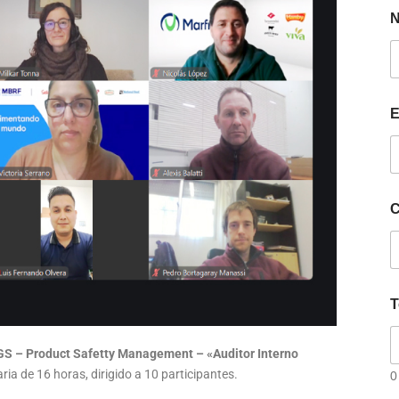
E
C
T
GS – Product Safetty Management – «Auditor Interno
ria de 16 horas, dirigido a 10 participantes.
0