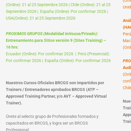
(Onl
(Online): 21 al 25 Septiembre 2026 | Chile (Online): 21 al 25
Unid
Septiembre 2026 | España (Online): Por confirmar 2026 |
USA(Online): 21 al 25 Septiembre 2026
Anál
(HAC
PROXIMOS GRUPOS (Modalidad InHouse/Privado):
Perú
Entrenamiento para Sitios versión 9 (Sites Training) –
Marz
16 hrs:
(Onl
Ecuador (Online): Por confirmar 2026 | Perú (Presencial):
Por confirmar 2026 | España (Online): Por confirmar 2026
PRO
Audi
(Onl
conf
Nuestros Cursos Oficiales BRCGS son impartidos por
Chil
Trainers / Entrenadores aprobados BRCGS (ATP –
Approved Training Partner, y/o AVT – Approved Virtual
Nues
Trainer).
Trai
Appr
Únete al selecto grupo de Profesionales formados y
Trai
capacitados en BRCGS, y logra ser un BRCGS
Professional.