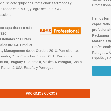
e al selecto grupo de Profesionales formados y
Professional
citados en BRCGS, y logra ser un BRCGS
essional.
Hemos
form
capacitado 
mos
capacitado a más
profesional
,320
Packaging
esionales
en
Cursos
Materials
v
iales BRCGS Product
Profesionale
ety Management
desde Octubre 2018. Participantes
Paraguay, A
cuador, Perú, Colombia, Bolivia, Chile, Paraguay,
España y Po
ntina, Uruguay, Guatemala, México, Nicaragua, Costa
, Panamá, USA, España y Portugal.
PROXIMOS CURSOS