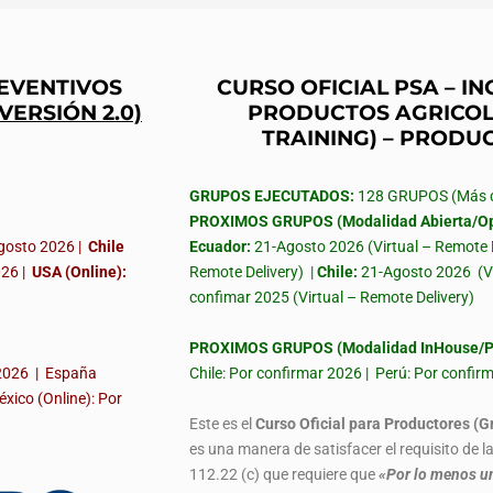
REVENTIVOS
CURSO OFICIAL PSA – 
(VERSIÓN 2.0)
PRODUCTOS AGRICOL
TRAINING) – PRODU
GRUPOS EJECUTADOS:
128 GRUPOS (Más de
PROXIMOS GRUPOS (Modalidad Abierta/Op
gosto 2026 |
Chile
Ecuador:
21-Agosto 2026 (Virtual – Remote 
026
|
USA (Online):
Remote Delivery) |
Chile:
21-Agosto 2026
(V
confimar 2025 (Virtual – Remote Delivery)
PROXIMOS GRUPOS (Modalidad InHouse/Pr
 2026 | España
Chile: Por confirmar 2026 | Perú: Por confi
éxico (Online): Por
Este es el
Curso Oficial para Productores (G
es una manera de satisfacer el requisito de 
112.22 (c) que requiere que
«Por lo menos un