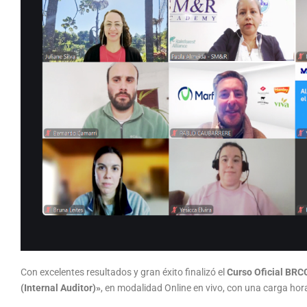
Con excelentes resultados y gran éxito finalizó el
Curso Oficial BRC
(Internal Auditor)»
, en modalidad Online en vivo, con una carga hora