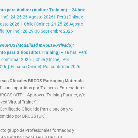
to para Auditor (Auditor Training) – 24 hrs:
ine): 24-25-26 Agosto 2026 | Perú (Online):
osto 2026 | Chile (Online): 24-25-26 Agosto
ña (Online): 28-29-30 Septiembre 2026
RUPOS (Modalidad InHouse/Privado):
o para Sitios (Sites Training) – 16 hrs:
Perú
r confirmar 2026 | Chile (Online): Por
026 | España (Online): Por confirmar 2026
rsos Oficiales BRCGS Packaging Materials
7
, son impartidos por Trainers / Entrenadores
RCGS (ATP – Approved Training Partner, y/o
ed Virtual Trainer).
ertificado Oficial de Participación y/o
emitido por BRCGS (UK).
lecto grupo de Profesionales formados y
 en BRCGS y logra ser un BRCGS