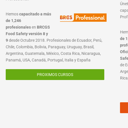
Únet
capa
Hemos
capacitado a más
Prof
de 1,246
profesionales
en
BRCGS
He
Food Safety versión 8 y
de 1
9
desde Octubre 2018. Profesionales de Ecuador, Perú,
prof
Chile, Colombia, Bolivia, Paraguay, Uruguay, Brasil,
Ofic
Argentina, Guatemala, México, Costa Rica, Nicaragua,
Saf
Panamá, USA, Canadá, Portugal, Italia y España
de E
Arge
PROXIMOS CURSOS
Rica