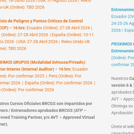
ine): 18-Junio 2026 | USA: 31-Agosto 2026 | Reino
o-UK (Online): TBD 2026
Entrenamien
Ecuador (Onl
isis de Peligros y Puntos Críticos de Control
24-25-26 Ag
CP) – 16 hrs:
Ecuador (Online): 27-28 Abril 2026 |
2026 | Espa
 (Online): 27-28 Abril 2026 | España (Online): 10-11
o 2026 | USA: 27-28 Abril 2026 | Reino Unido-UK
PROXIMOS G
ine): TBD 2026
Entrenamient
(Online): Po
XIMOS GRUPOS (Modalidad InHouse/Privado):
confirmar 2
tor Interno (Internal Auditor) – 16 hrs:
Ecuador
ine): Por confirmar 2025 | Perú (Online): Por
Nuestros
Cu
irmar 2026 | España (Online): Por confirmar 2026 |
versión 6 & 
e (Online): Por confirmar 2026
aprobados B
AVT – Approv
tros Cursos Oficiales BRCGS son impartidos por
Obtenga su C
ners / Entrenadores aprobados BRCGS (ATP –
Aprobación 
oved Training Partner, y/o AVT – Approved Virtual
ner).
Únete al se
capacitados