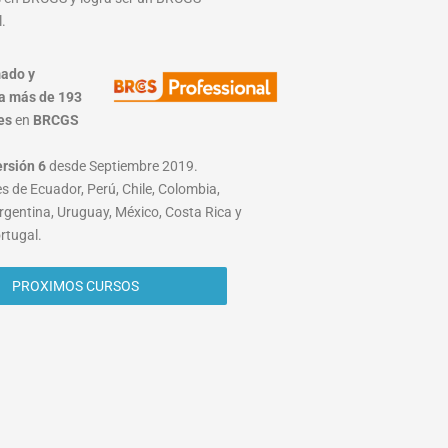
.
ado y
a más de 193
es
en
BRCGS
ersión 6
desde Septiembre 2019.
s de Ecuador, Perú, Chile, Colombia,
rgentina, Uruguay, México, Costa Rica y
rtugal.
PROXIMOS CURSOS