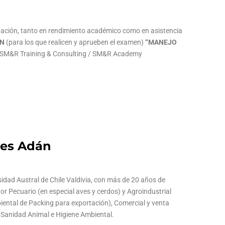
uación, tanto en rendimiento académico como en asistencia
ÓN
(para los que realicen y aprueben el examen)
“MANEJO
es SM&R Training & Consulting / SM&R Academy
yes Adán
sidad Austral de Chile Valdivia, con más de 20 años de
tor Pecuario (en especial aves y cerdos) y Agroindustrial
iental de Packing para exportación), Comercial y venta
 Sanidad Animal e Higiene Ambiental.