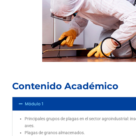
Contenido Académico
Módulo 1
Principales grupos de plagas en el sector agroindustrial: i
aves.
Plagas de granos almacenados.