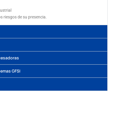
ustrial
s riesgos de su presencia.
ocesadoras
uemas GFSI