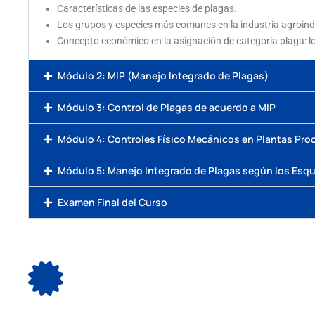
Características de las especies de plagas.
Los grupos y especies más comunes en la industria agroind
Concepto económico en la asignación de categoría plaga: lo
Módulo 2: MIP (Manejo Integrado de Plagas)
Módulo 3: Control de Plagas de acuerdo a MIP
Módulo 4: Controles Físico Mecánicos en Plantas Pr
Módulo 5: Manejo Integrado de Plagas según los Esq
Examen Final del Curso