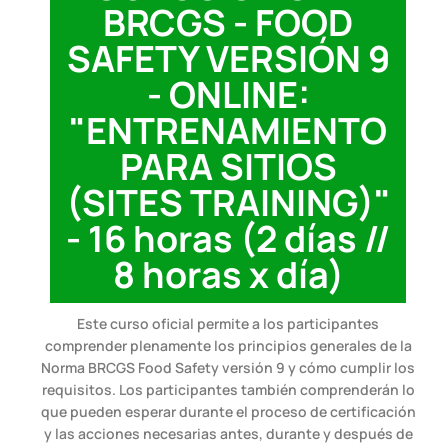
BRCGS - FOOD
SAFETY VERSIÓN 9
- ONLINE:
"ENTRENAMIENTO
PARA SITIOS
(SITES TRAINING)"
- 16 horas (2 días //
8 horas x día)
Este curso oficial permite a los participantes
comprender plenamente los principios generales de la
Norma BRCGS Food Safety versión 9 y cómo cumplir los
requisitos. Los participantes también comprenderán lo
que pueden esperar durante el proceso de certificación
y las acciones necesarias antes, durante y después de