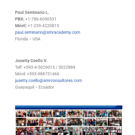
Paul Seminario L.
PBX:
+1-786-6050531
Móvil:
+1-239-4220815
paul.seminario@smracademy.com
Florida – USA
Jusetty Coello V.
Telf: +593-4-5029013 / 5022889
Móvil: +593-988731466
jusetty.coello@smrconsultores.com
Guayaquil – Ecuador