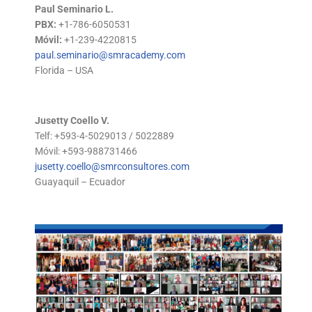
Paul Seminario L.
PBX:
+1-786-6050531
Móvil:
+1-239-4220815
paul.seminario@smracademy.com
Florida – USA
Jusetty Coello V.
Telf: +593-4-5029013 / 5022889
Móvil: +593-988731466
jusetty.coello@smrconsultores.com
Guayaquil – Ecuador