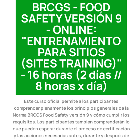
BRCGS - FOOD
SAFETY VERSIÓN 9
- ONLINE:
"ENTRENAMIENTO
PARA SITIOS
(SITES TRAINING)"
- 16 horas (2 días //
8 horas x día)
Este curso oficial permite a los participantes
comprender plenamente los principios generales de la
Norma BRCGS Food Safety versión 9 y cómo cumplir los
requisitos. Los participantes también comprenderán lo
que pueden esperar durante el proceso de certificación
y las acciones necesarias antes, durante y después de