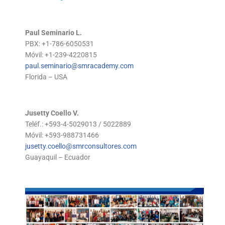
Paul Seminario L.
PBX: +1-786-6050531
Móvil:
+1-239-4220815
paul.seminario@smracademy.com
Florida – USA
Jusetty Coello V.
Teléf.: +593-4-5029013 / 5022889
Móvil: +593-988731466
jusetty.coello@smrconsultores.com
Guayaquil – Ecuador