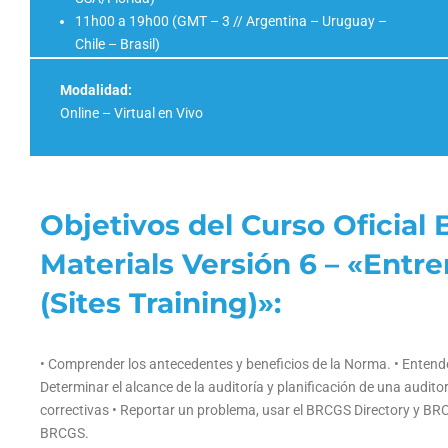
11h00 a 19h00 (GMT – 3 // Argentina – Uruguay –
Chile – Brasil)
Modalidad:
Online – Virtual en Vivo
Objetivos del Curso Oficia
Materials Versión 6 – «Entr
(Sites Training)»:
• Comprender los antecedentes y beneficios de la Norma. • Entender 
Determinar el alcance de la auditoría y planificación de una audit
correctivas • Reportar un problema, usar el BRCGS Directory y BR
BRCGS.