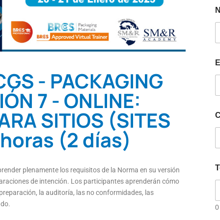
E
CGS - PACKAGING
ÓN 7 - ONLINE:
RA SITIOS (SITES
C
horas (2 días)
T
prender plenamente los requisitos de la Norma en su versión
eclaraciones de intención. Los participantes aprenderán cómo
preparación, la auditoría, las no conformidades, las
ado.
0