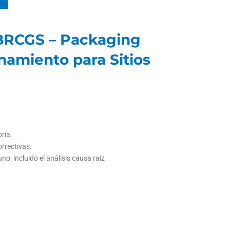
l BRCGS – Packaging
enamiento para Sitios
oría.
orrectivas.
, incluido el análisis causa raíz