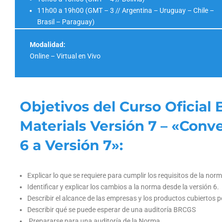
11h00 a 19h00 (GMT – 3 // Argentina – Uruguay – Chile –
Brasil – Paraguay)
Modalidad:
Online – Virtual en Vivo
Objetivos del Curso Oficia
Materials Versión 7 – «Conve
6 a Versión 7»:
Explicar lo que se requiere para cumplir los requisitos de la nor
Identificar y explicar los cambios a la norma desde la versión 6.
Describir el alcance de las empresas y los productos cubiertos p
Describir qué se puede esperar de una auditoría BRCGS
Prepararse para una auditoría de la Norma