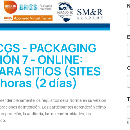
E
CGS - PACKAGING
ÓN 7 - ONLINE:
RA SITIOS (SITES
C
horas (2 días)
T
prender plenamente los requisitos de la Norma en su versión
eclaraciones de intención. Los participantes aprenderán cómo
preparación, la auditoría, las no conformidades, las
ado.
0