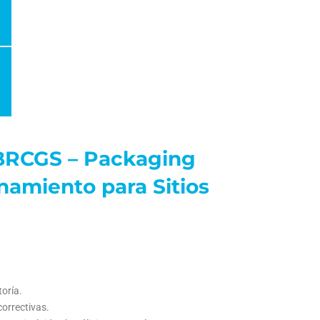
l BRCGS – Packaging
enamiento para Sitios
toría.
correctivas.