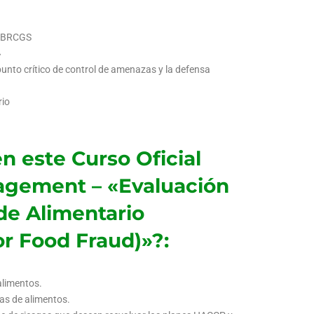
a BRCGS
»
l punto crítico de control de amenazas y la defensa
rio
n este Curso Oficial
agement – «Evaluación
de Alimentario
or Food Fraud)»?:
alimentos.
as de alimentos.