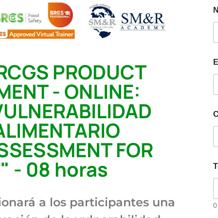
E
BRCGS PRODUCT
ENT - ONLINE:
VULNERABILIDAD
C
ALIMENTARIO
ASSESSMENT FOR
 - 08 horas
T
ionará a los participantes una
0