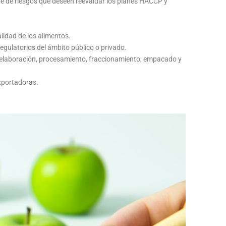
e de riesgos que deseen reevaluar los planes HACCP y
lidad de los alimentos.
gulatorios del ámbito público o privado.
a elaboración, procesamiento, fraccionamiento, empacado y
xportadoras.