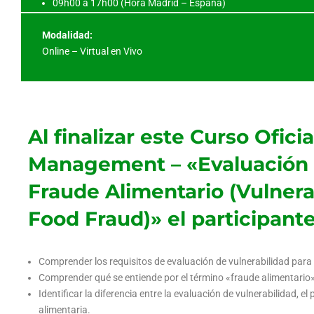
09h00 a 17h00 (Hora Madrid – España)
Modalidad:
Online – Virtual en Vivo
Al finalizar este Curso Ofic
Management – «Evaluación d
Fraude Alimentario (Vulnera
Food Fraud)» el participante
Comprender los requisitos de evaluación de vulnerabilidad par
Comprender qué se entiende por el término «fraude alimentario
Identificar la diferencia entre la evaluación de vulnerabilidad, e
alimentaria.