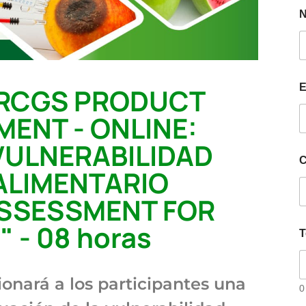
E
BRCGS PRODUCT
ENT - ONLINE:
VULNERABILIDAD
C
ALIMENTARIO
ASSESSMENT FOR
 - 08 horas
T
ionará a los participantes una
0