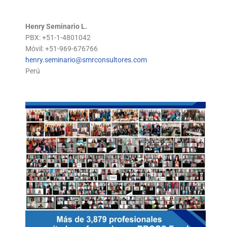
Henry Seminario L.
PBX: +51-1-4801042
Móvil: +51-969-676766
henry.seminario@smrconsultores.com
Perú