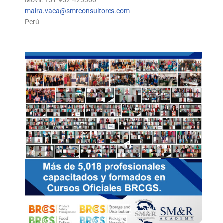
Móvil: +51-952-423300
maira.vaca@smrconsultores.com
Perú