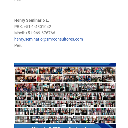
Henry Seminario L.
PBX: +51-1-4801042
Móvil: +51-969-676766
henry.seminario@smrconsultores.com
Perú