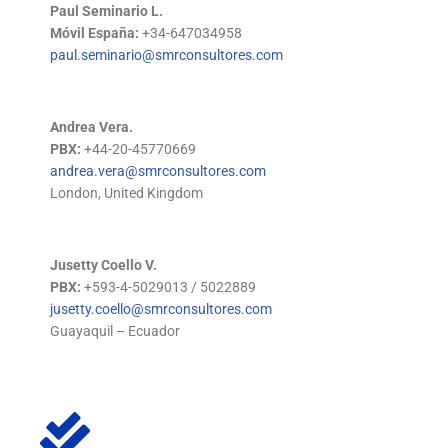
Paul Seminario L.
Móvil España:
+34-647034958
paul.seminario@smrconsultores.com
Andrea Vera.
PBX:
+44-20-45770669
andrea.vera@smrconsultores.com
London, United Kingdom
Jusetty Coello V.
PBX:
+593-4-5029013 / 5022889
jusetty.coello@smrconsultores.com
Guayaquil – Ecuador