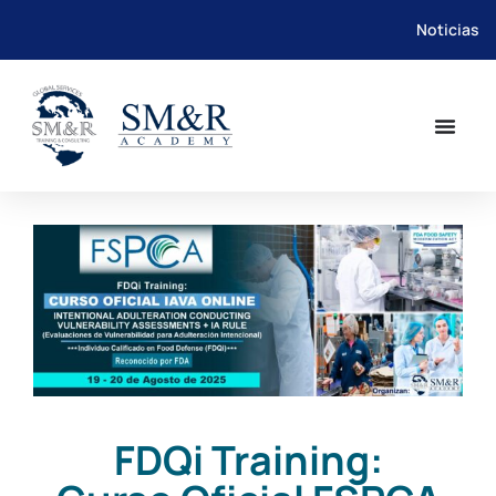
Noticias
Saltar
al
contenido
FDQi Training: