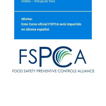
Online – Virtual en Vivo
Idioma:
Este Curso oficial FSPCA será impartido
en idioma español.