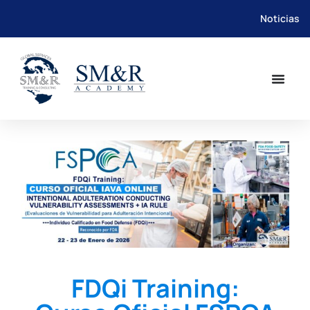
Noticias
Saltar
al
contenido
FDQi Training: