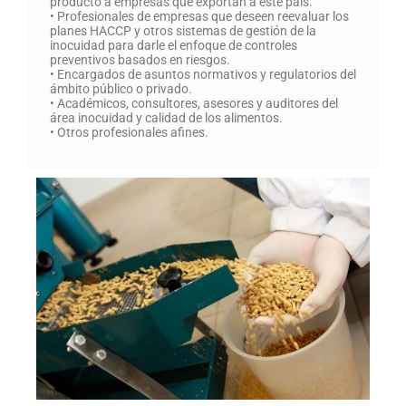
producto a empresas que exportan a este país.
• Profesionales de empresas que deseen reevaluar los
planes HACCP y otros sistemas de gestión de la
inocuidad para darle el enfoque de controles
preventivos basados en riesgos.
• Encargados de asuntos normativos y regulatorios del
ámbito público o privado.
• Académicos, consultores, asesores y auditores del
área inocuidad y calidad de los alimentos.
• Otros profesionales afines.