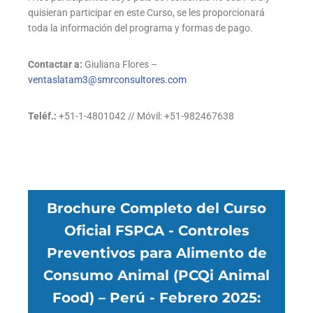
quisieran participar en este Curso, se les proporcionará
toda la información del programa y formas de pago.
Contactar a:
Giuliana Flores –
ventaslatam3@smrconsultores.com
Teléf.:
+51-1-4801042 // Móvil: +51-982467638
Brochure Completo del Curso
Oficial FSPCA - Controles
Preventivos para Alimento de
Consumo Animal (PCQi Animal
Food) – Perú - Febrero 2025: