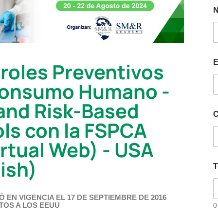
E
troles Preventivos
 Consumo Humano -
 and Risk-Based
C
ols con la FSPCA
irtual Web) - USA
ish)
T
 EN VIGENCIA EL 17 DE SEPTIEMBRE DE 2016
TOS A LOS EEUU
0