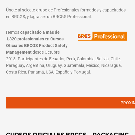
Únete al selecto grupo de Profesionales formados y capacitados
en BRCGS, y logra ser un BRCGS Professional.
Hemos
capacitado a más de
1,320 profesionales
en
Cursos
Oficiales BRCGS Product Safety
Management
desde Octubre
2018. Participantes de Ecuador, Perú, Colombia, Bolivia, Chile,
Paraguay, Argentina, Uruguay, Guatemala, México, Nicaragua,
Costa Rica, Panamá, USA, España y Portugal.
PROXI
CURSOS OFICIALES BRCGS – PACKAGING