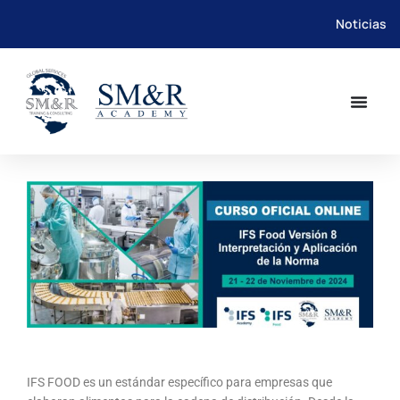
Noticias
Saltar
al
contenido
IFS FOOD es un estándar específico para empresas que