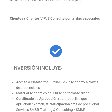
Noviembre-2024 (CLP $ 122.550 más IVA p/p)
Clientes y Clientes VIP: $ Consulte por tarifas especiales
INVERSIÓN INCLUYE:
Acceso a Plataforma Virtual SM&R Academy a través
de credenciales
Material Académico del Curso en formato digital
Certificado
de
Aprobación
(para aquellos que
aprueban examen)
y
Participación
emitido por Global
Services SM&R Training & Consulting / SM&R