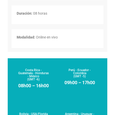
Duración:
08 horas
Modalidad:
Online en vivo
Costa Rica -
Perú - Ecuador -
Guatemala - Honduras
Colombia
- México
(GMT -5)
(GMT -6)
09h00 – 17h00
08h00 – 16h00
Bolivia - USA/Florida
Argentina - Uruguay -