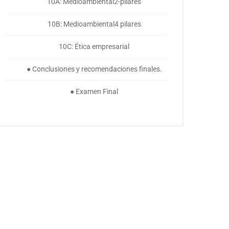
10A: Medioambiental2-pilares
10B: Medioambiental4 pilares
10C: Ética empresarial
● Conclusiones y recomendaciones finales.
● Examen Final