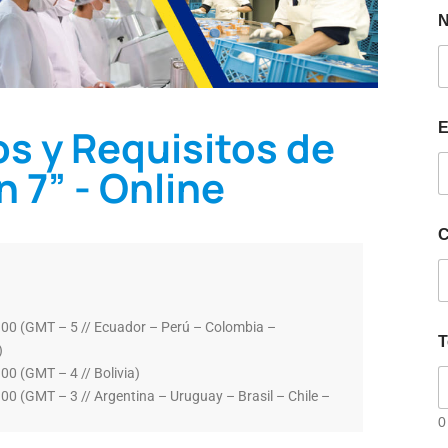
E
s y Requisitos de
 7” - Online
C
00 (GMT – 5 // Ecuador – Perú – Colombia –
T
)
0 (GMT – 4 // Bolivia)
0 (GMT – 3 // Argentina – Uruguay – Brasil – Chile –
0