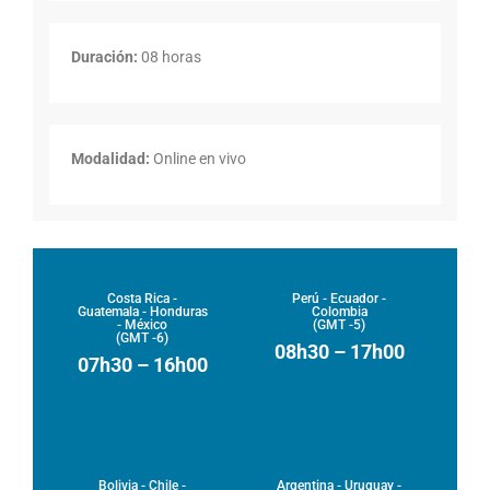
Duración:
08 horas
Modalidad:
Online en vivo
Costa Rica -
Perú - Ecuador -
Guatemala - Honduras
Colombia
- México
(GMT -5)
(GMT -6)
08h30 – 17h00
07h30 – 16h00
Bolivia - Chile -
Argentina - Uruguay -