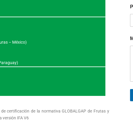
P
M
uras – México)
 Paraguay)
so de certificación de la normativa GLOBALGAP de Frutas y
a versión IFA V6