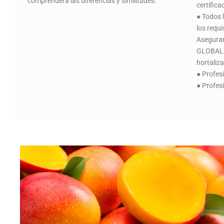
comprenderá las diferencias y similitudes.
certific
● Todos 
los requi
Aseguram
GLOBALG.
hortaliza
● Profes
● Profes