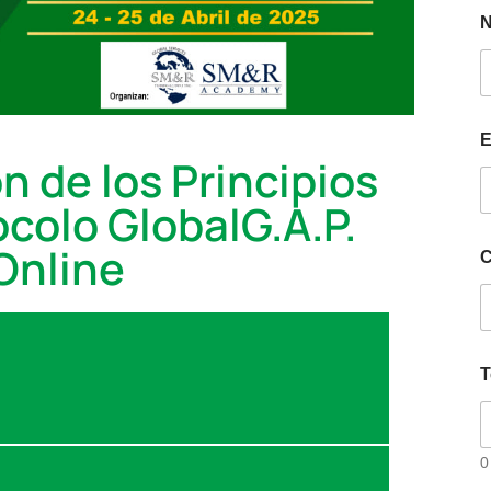
E
n de los Principios
ocolo GlobalG.A.P.
 Online
C
T
0