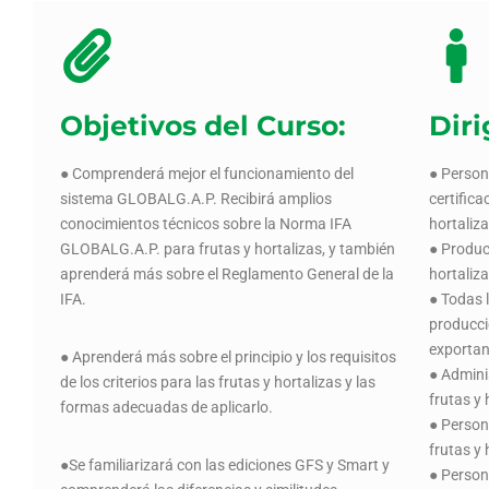
Objetivos del Curso:
Diri
● Comprenderá mejor el funcionamiento del
● Person
sistema GLOBALG.A.P. Recibirá amplios
certifica
conocimientos técnicos sobre la Norma IFA
hortaliza
GLOBALG.A.P. para frutas y hortalizas, y también
● Produc
aprenderá más sobre el Reglamento General de la
hortaliz
IFA.
● Todas 
producci
exportan
● Aprenderá más sobre el principio y los requisitos
● Admini
de los criterios para las frutas y hortalizas y las
frutas y 
formas adecuadas de aplicarlo.
● Person
frutas y
●Se familiarizará con las ediciones GFS y Smart y
● Person