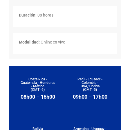
Duración:
08 horas
Modalidad:
Online en vivo
Costa Rica -
Perú - Ecuador -
Guatemala - Honduras
Colombia -
- México
USA/Florida
(GMT -6)
(GMT -5)
08h00 – 16h00
09h00 – 17h00
Bolivia
Argentina - Uruguay -