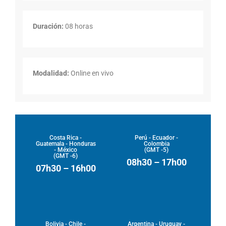
Duración:
08 horas
Modalidad:
Online en vivo
Costa Rica -
Perú - Ecuador -
Guatemala - Honduras
Colombia
- México
(GMT -5)
(GMT -6)
08h30 – 17h00
07h30 – 16h00
Bolivia - Chile -
Argentina - Uruguay -