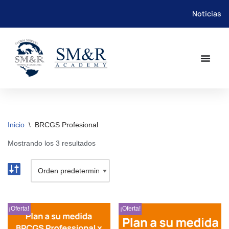
Noticias
Saltar
al
contenido
Inicio
\
BRCGS Profesional
Mostrando los 3 resultados
¡Oferta!
¡Oferta!