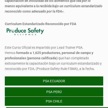
capacitación en inocuidad de los alimentos que sea por lo
menos equivalente a la recibida bajo un currículum estandarizado
reconocido como adecuado por la FDA»
.
Curriculum Estandarizado Reconocido por FDA
Este Curso Oficial es impartido por Lead Trainer PSA.
Hemos
formado
a 1,625 productores, personal de campo y
profesionales (persona calificada)
que han completado
exitosamente la capacitación bajo un curriculum estandarizado y
reconocido por FDA, (Produce Safety Rule FSMA), a la fecha
.
PSA ECUADOR
PSA PERÚ
PSA CHILE