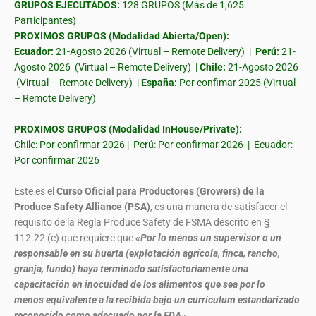
GRUPOS EJECUTADOS:
128 GRUPOS (Más de 1,625
Participantes)
PROXIMOS GRUPOS (Modalidad Abierta/Open):
Ecuador:
21-Agosto 2026 (Virtual – Remote Delivery) |
Perú:
21-
Agosto 2026 (Virtual – Remote Delivery) |
Chile:
21-Agosto 2026
(Virtual – Remote Delivery) |
España:
Por confimar 2025 (Virtual
– Remote Delivery)
PROXIMOS GRUPOS (Modalidad InHouse/Private):
Chile: Por confirmar 2026 | Perú: Por confirmar 2026 | Ecuador:
Por confirmar 2026
Este es el
Curso Oficial para Productores (Growers) de la
Produce Safety Alliance (PSA)
, es una manera de satisfacer el
requisito de la Regla Produce Safety de FSMA descrito en §
112.22 (c) que requiere que
«Por lo menos un supervisor o un
responsable en su huerta (explotación agrícola, finca, rancho,
granja, fundo) haya terminado satisfactoriamente una
capacitación en inocuidad de los alimentos que sea por lo
menos equivalente a la recibida bajo un currículum estandarizado
reconocido como adecuado por la FDA»
.