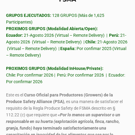
GRUPOS EJECUTADOS:
128 GRUPOS (Más de 1,625
Participantes)
PROXIMOS GRUPOS (Modalidad Abierta/Open):
Ecuador:
21-Agosto 2026 (Virtual – Remote Delivery) |
Perú:
21-
Agosto 2026 (Virtual – Remote Delivery) |
Chile:
21-Agosto 2026
(Virtual – Remote Delivery) |
España:
Por confimar 2025 (Virtual
– Remote Delivery)
PROXIMOS GRUPOS (Modalidad InHouse/Private):
Chile: Por confirmar 2026 | Perú: Por confirmar 2026 | Ecuador:
Por confirmar 2026
Este es el
Curso Oficial para Productores (Growers) de la
Produce Safety Alliance (PSA)
, es una manera de satisfacer el
requisito de la Regla Produce Safety de FSMA descrito en §
112.22 (c) que requiere que
«Por lo menos un supervisor o un
responsable en su huerta (explotación agrícola, finca, rancho,
granja, fundo) haya terminado satisfactoriamente una
capacitación en inocuidad de los alimentos que sea por lo