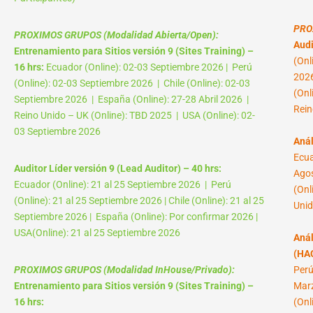
PRO
PROXIMOS GRUPOS (Modalidad Abierta/Open):
Audi
Entrenamiento para Sitios versión 9 (Sites Training) –
(Onl
16 hrs:
Ecuador (Online): 02-03 Septiembre 2026 | Perú
2026
(Online): 02-03 Septiembre 2026 | Chile (Online): 02-03
(Onl
Septiembre 2026 | España (Online): 27-28 Abril 2026 |
Rein
Reino Unido – UK (Online): TBD 2025 | USA (Online): 02-
03 Septiembre 2026
Anál
Ecua
Auditor Líder versión 9 (Lead Auditor) – 40 hrs:
Agos
Ecuador (Online): 21 al 25 Septiembre 2026 | Perú
(Onl
(Online): 21 al 25 Septiembre 2026 | Chile (Online): 21 al 25
Unid
Septiembre 2026 | España (Online): Por confirmar 2026 |
USA(Online): 21 al 25 Septiembre 2026
Anál
(HAC
PROXIMOS GRUPOS (Modalidad InHouse/Privado):
Perú
Entrenamiento para Sitios versión 9 (Sites Training) –
Marz
16 hrs:
(Onl