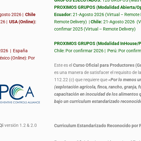
GRUPOS EJECUTADOS:
128 GRUPOS (Más de
PROXIMOS GRUPOS (Modalidad Abierta/Op
gosto 2026 |
Chile
Ecuador:
21-Agosto 2026 (Virtual – Remote 
026
|
USA (Online):
Remote Delivery) |
Chile:
21-Agosto 2026
(V
confimar 2025 (Virtual – Remote Delivery)
PROXIMOS GRUPOS (Modalidad InHouse/Pr
 2026 | España
Chile: Por confirmar 2026 | Perú: Por confi
éxico (Online): Por
Este es el
Curso Oficial para Productores (G
es una manera de satisfacer el requisito de 
112.22 (c) que requiere que
«Por lo menos un
(explotación agrícola, finca, rancho, granja
capacitación en inocuidad de los alimentos q
bajo un currículum estandarizado reconoci
Qi
versión 1.2 & 2.0
Curriculum Estandarizado Reconocido