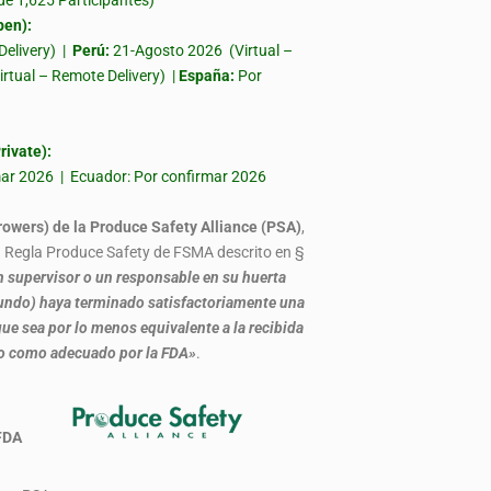
 1,625 Participantes)
en):
Delivery) |
Perú:
21-Agosto 2026 (Virtual –
irtual – Remote Delivery) |
España:
Por
ivate):
rmar 2026 | Ecuador: Por confirmar 2026
rowers) de la Produce Safety Alliance (PSA)
,
la Regla Produce Safety de FSMA descrito en §
 supervisor o un responsable en su huerta
, fundo) haya terminado satisfactoriamente una
ue sea por lo menos equivalente a la recibida
do como adecuado por la FDA»
.
 por FDA