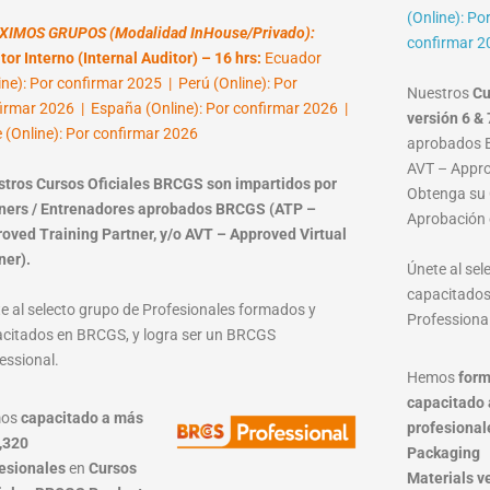
(Online): Po
XIMOS GRUPOS (Modalidad InHouse/Privado):
confirmar 2
tor Interno (Internal Auditor) – 16 hrs:
Ecuador
ine): Por confirmar 2025 | Perú (Online): Por
Nuestros
Cu
irmar 2026 | España (Online): Por confirmar 2026 |
versión 6 & 
e (Online): Por confirmar 2026
aprobados B
AVT – Approv
tros Cursos Oficiales BRCGS son impartidos por
Obtenga su C
ners / Entrenadores aprobados BRCGS (ATP –
Aprobación 
oved Training Partner, y/o AVT – Approved Virtual
ner).
Únete al se
capacitados
e al selecto grupo de Profesionales formados y
Professional
citados en BRCGS, y logra ser un BRCGS
essional.
Hemos
form
capacitado 
mos
capacitado a más
profesional
,320
Packaging
esionales
en
Cursos
Materials
v