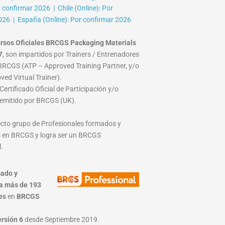
r confirmar 2026 | Chile (Online): Por
026 | España (Online): Por confirmar 2026
rsos Oficiales BRCGS Packaging Materials
7
, son impartidos por Trainers / Entrenadores
RCGS (ATP – Approved Training Partner, y/o
ed Virtual Trainer).
ertificado Oficial de Participación y/o
emitido por BRCGS (UK).
lecto grupo de Profesionales formados y
 en BRCGS y logra ser un BRCGS
.
ado y
a más de 193
es
en
BRCGS
ersión 6
desde Septiembre 2019.