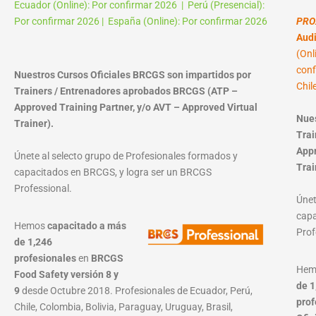
Ecuador (Online): Por confirmar 2026 | Perú (Presencial):
Por confirmar 2026 | España (Online): Por confirmar 2026
PRO
Audi
(Onl
conf
Nuestros Cursos Oficiales BRCGS son impartidos por
Chil
Trainers / Entrenadores aprobados BRCGS (ATP –
Approved Training Partner, y/o AVT – Approved Virtual
Nues
Trainer).
Trai
Appr
Únete al selecto grupo de Profesionales formados y
Trai
capacitados en BRCGS, y logra ser un BRCGS
Professional.
Únet
capa
Hemos
capacitado a más
Prof
de 1,246
profesionales
en
BRCGS
He
Food Safety versión 8 y
de 1
9
desde Octubre 2018. Profesionales de Ecuador, Perú,
prof
Chile, Colombia, Bolivia, Paraguay, Uruguay, Brasil,