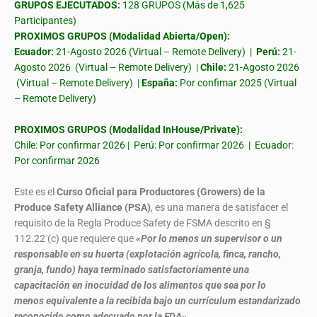
GRUPOS EJECUTADOS:
128 GRUPOS (Más de 1,625
Participantes)
PROXIMOS GRUPOS (Modalidad Abierta/Open):
Ecuador:
21-Agosto 2026 (Virtual – Remote Delivery) |
Perú:
21-
Agosto 2026 (Virtual – Remote Delivery) |
Chile:
21-Agosto 2026
(Virtual – Remote Delivery) |
España:
Por confimar 2025 (Virtual
– Remote Delivery)
PROXIMOS GRUPOS (Modalidad InHouse/Private):
Chile: Por confirmar 2026 | Perú: Por confirmar 2026 | Ecuador:
Por confirmar 2026
Este es el
Curso Oficial para Productores (Growers) de la
Produce Safety Alliance (PSA)
, es una manera de satisfacer el
requisito de la Regla Produce Safety de FSMA descrito en §
112.22 (c) que requiere que
«Por lo menos un supervisor o un
responsable en su huerta (explotación agrícola, finca, rancho,
granja, fundo) haya terminado satisfactoriamente una
capacitación en inocuidad de los alimentos que sea por lo
menos equivalente a la recibida bajo un currículum estandarizado
reconocido como adecuado por la FDA»
.