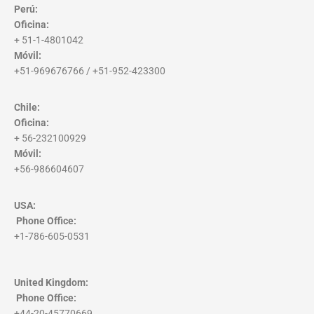
Perú:
Oficina:
+ 51-1-4801042
Móvil:
+51-969676766 / +51-952-423300
Chile:
Oficina:
+ 56-232100929
Móvil:
+56-986604607
USA:
Phone Office
:
+1-786-605-0531
United Kingdom:
Phone Office
:
+44-20-45770669