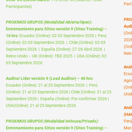
Part
Participantes)
PRO
PROXIMOS GRUPOS (Modalidad Abierta/Open):
Audi
Entrenamiento para Sitios versión 9 (Sites Training) –
(Onl
16 hrs:
Ecuador (Online): 02-03 Septiembre 2026 | Perú
2026
(Online): 02-03 Septiembre 2026 | Chile (Online): 02-03
(Onl
Septiembre 2026 | España (Online): 27-28 Abril 2026 |
Rein
Reino Unido – UK (Online): TBD 2025 | USA (Online): 02-
03 Septiembre 2026
Anál
Ecua
Auditor Líder versión 9 (Lead Auditor) – 40 hrs:
Agos
Ecuador (Online): 21 al 25 Septiembre 2026 | Perú
(Onl
(Online): 21 al 25 Septiembre 2026 | Chile (Online): 21 al 25
Unid
Septiembre 2026 | España (Online): Por confirmar 2026 |
USA(Online): 21 al 25 Septiembre 2026
Anál
(HAC
PROXIMOS GRUPOS (Modalidad InHouse/Privado):
Perú
Entrenamiento para Sitios versión 9 (Sites Training) –
Marz