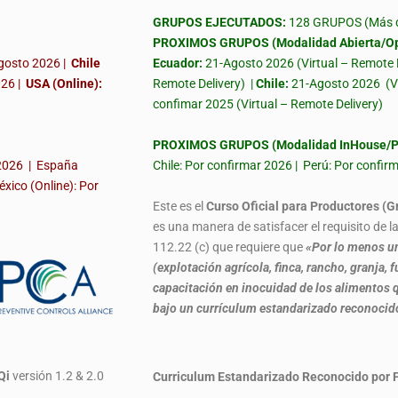
GRUPOS EJECUTADOS:
128 GRUPOS (Más de
PROXIMOS GRUPOS (Modalidad Abierta/Op
gosto 2026 |
Chile
Ecuador:
21-Agosto 2026 (Virtual – Remote 
026
|
USA (Online):
Remote Delivery) |
Chile:
21-Agosto 2026
(V
confimar 2025 (Virtual – Remote Delivery)
PROXIMOS GRUPOS (Modalidad InHouse/Pr
 2026 | España
Chile: Por confirmar 2026 | Perú: Por confi
éxico (Online): Por
Este es el
Curso Oficial para Productores (G
es una manera de satisfacer el requisito de 
112.22 (c) que requiere que
«Por lo menos un
(explotación agrícola, finca, rancho, granja
capacitación en inocuidad de los alimentos q
bajo un currículum estandarizado reconoci
Qi
versión 1.2 & 2.0
Curriculum Estandarizado Reconocido