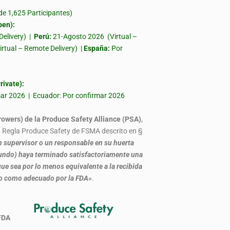
 1,625 Participantes)
en):
Delivery) |
Perú:
21-Agosto 2026 (Virtual –
irtual – Remote Delivery) |
España:
Por
ivate):
rmar 2026 | Ecuador: Por confirmar 2026
rowers) de la Produce Safety Alliance (PSA)
,
la Regla Produce Safety de FSMA descrito en §
 supervisor o un responsable en su huerta
, fundo) haya terminado satisfactoriamente una
ue sea por lo menos equivalente a la recibida
do como adecuado por la FDA»
.
 por FDA