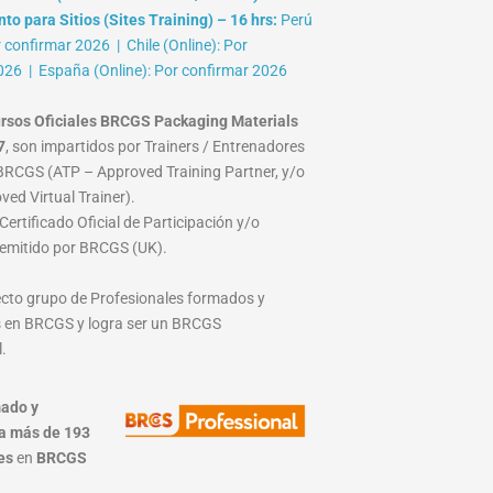
o para Sitios (Sites Training) – 16 hrs:
Perú
r confirmar 2026 | Chile (Online): Por
026 | España (Online): Por confirmar 2026
rsos Oficiales BRCGS Packaging Materials
7
, son impartidos por Trainers / Entrenadores
RCGS (ATP – Approved Training Partner, y/o
ed Virtual Trainer).
ertificado Oficial de Participación y/o
emitido por BRCGS (UK).
lecto grupo de Profesionales formados y
 en BRCGS y logra ser un BRCGS
.
ado y
a más de 193
es
en
BRCGS