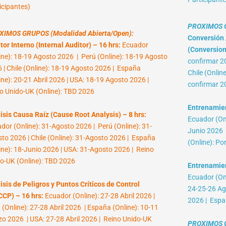
icipantes)
PROXIMOS G
XIMOS GRUPOS (Modalidad Abierta/Open):
Conversión /
tor Interno (Internal Auditor) – 16 hrs:
Ecuador
(Conversion 
ine): 18-19 Agosto 2026 | Perú (Online): 18-19 Agosto
confirmar 2
 | Chile (Online): 18-19 Agosto 2026 | España
Chile (Onlin
ine): 20-21 Abril 2026 | USA: 18-19 Agosto 2026 |
confirmar 2
o Unido-UK (Online): TBD 2026
Entrenamient
isis Causa Raíz (Cause Root Analysis) – 8 hrs:
Ecuador (Onl
dor (Online): 31-Agosto 2026 | Perú (Online): 31-
Junio 2026 |
to 2026 | Chile (Online): 31-Agosto 2026 | España
(Online): Po
ine): 18-Junio 2026 | USA: 31-Agosto 2026 | Reino
o-UK (Online): TBD 2026
Entrenamien
Ecuador (Onl
isis de Peligros y Puntos Críticos de Control
24-25-26 Ag
CP) – 16 hrs:
Ecuador (Online): 27-28 Abril 2026 |
2026 | Espa
 (Online): 27-28 Abril 2026 | España (Online): 10-11
o 2026 | USA: 27-28 Abril 2026 | Reino Unido-UK
PROXIMOS G