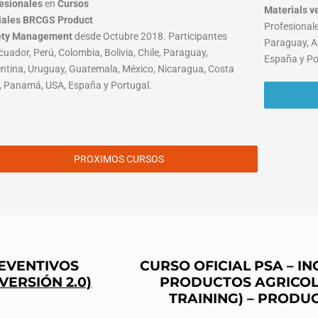
esionales
en
Cursos
Materials
v
iales BRCGS Product
Profesionale
ety Management
desde Octubre 2018. Participantes
Paraguay, A
cuador, Perú, Colombia, Bolivia, Chile, Paraguay,
España y Po
ntina, Uruguay, Guatemala, México, Nicaragua, Costa
, Panamá, USA, España y Portugal.
PROXIMOS CURSOS
REVENTIVOS
CURSO OFICIAL PSA – 
(VERSIÓN 2.0)
PRODUCTOS AGRICOL
TRAINING) – PRODU