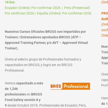
16 hrs:
(Onl
Ecuador (Online): Por confirmar 2026 | Perú (Presencial):
Por confirmar 2026 | España (Online): Por confirmar 2026
PRO
Audi
(Onl
conf
Nuestros Cursos Oficiales BRCGS son impartidos por
Chil
Trainers / Entrenadores aprobados BRCGS (ATP –
Approved Training Partner, y/o AVT – Approved Virtual
Nues
Trainer).
Trai
Appr
Únete al selecto grupo de Profesionales formados y
Trai
capacitados en BRCGS, y logra ser un BRCGS
Professional.
Únet
capa
Hemos
capacitado a más
Prof
de 1,246
profesionales
en
BRCGS
He
Food Safety versión 8 y
de 1
9
desde Octubre 2018. Profesionales de Ecuador, Perú,