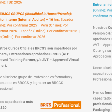
ine): TBD 2026
Entrenamient
(Online): Po
XIMOS GRUPOS (Modalidad InHouse/Privado):
confirmar 2
tor Interno (Internal Auditor) – 16 hrs:
Ecuador
ine): Por confirmar 2025 | Perú (Online): Por
Nuestros
Cu
irmar 2026 | España (Online): Por confirmar 2026 |
versión 6 & 
e (Online): Por confirmar 2026
aprobados B
AVT – Approv
tros Cursos Oficiales BRCGS son impartidos por
Obtenga su C
ners / Entrenadores aprobados BRCGS (ATP –
Aprobación 
oved Training Partner, y/o AVT – Approved Virtual
ner).
Únete al se
capacitados
e al selecto grupo de Profesionales formados y
Professional
citados en BRCGS, y logra ser un BRCGS
essional.
Hemos
form
capacitado 
mos
capacitado a más
profesional
,320
Packaging