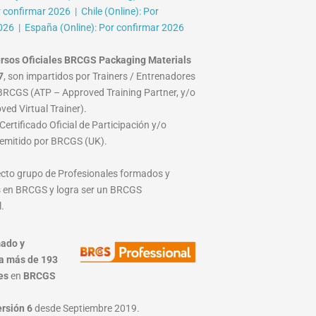
r confirmar 2026 | Chile (Online): Por
026 | España (Online): Por confirmar 2026
rsos Oficiales BRCGS Packaging Materials
7
, son impartidos por Trainers / Entrenadores
RCGS (ATP – Approved Training Partner, y/o
ed Virtual Trainer).
ertificado Oficial de Participación y/o
emitido por BRCGS (UK).
lecto grupo de Profesionales formados y
 en BRCGS y logra ser un BRCGS
.
ado y
a más de 193
es
en
BRCGS
ersión 6
desde Septiembre 2019.