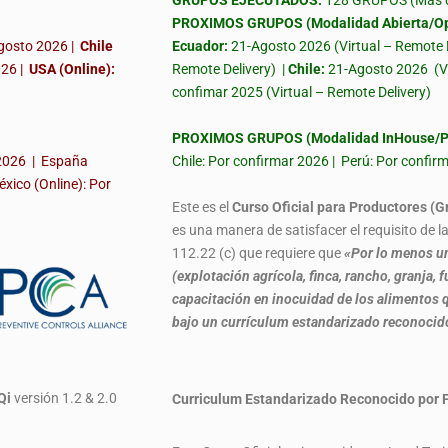
GRUPOS EJECUTADOS:
128 GRUPOS (Más de
PROXIMOS GRUPOS (Modalidad Abierta/Op
gosto 2026 |
Chile
Ecuador:
21-Agosto 2026 (Virtual – Remote 
026
|
USA (Online):
Remote Delivery) |
Chile:
21-Agosto 2026
(V
confimar 2025 (Virtual – Remote Delivery)
PROXIMOS GRUPOS (Modalidad InHouse/Pr
 2026 | España
Chile: Por confirmar 2026 | Perú: Por confi
éxico (Online): Por
Este es el
Curso Oficial para Productores (G
es una manera de satisfacer el requisito de 
112.22 (c) que requiere que
«Por lo menos un
(explotación agrícola, finca, rancho, granja
capacitación en inocuidad de los alimentos q
bajo un currículum estandarizado reconoci
Qi
versión 1.2 & 2.0
Curriculum Estandarizado Reconocido