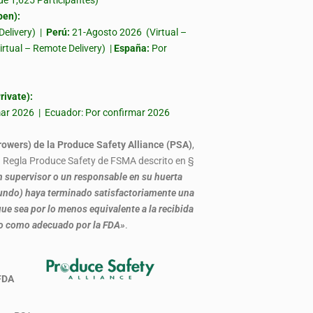
 1,625 Participantes)
en):
Delivery) |
Perú:
21-Agosto 2026 (Virtual –
irtual – Remote Delivery) |
España:
Por
ivate):
rmar 2026 | Ecuador: Por confirmar 2026
rowers) de la Produce Safety Alliance (PSA)
,
la Regla Produce Safety de FSMA descrito en §
 supervisor o un responsable en su huerta
, fundo) haya terminado satisfactoriamente una
ue sea por lo menos equivalente a la recibida
do como adecuado por la FDA»
.
 por FDA