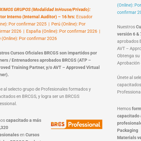
(Online): Po
XIMOS GRUPOS (Modalidad InHouse/Privado):
confirmar 2
tor Interno (Internal Auditor) – 16 hrs:
Ecuador
ine): Por confirmar 2025 | Perú (Online): Por
Nuestros
Cu
irmar 2026 | España (Online): Por confirmar 2026 |
versión 6 & 
e (Online): Por confirmar 2026
aprobados B
AVT – Approv
tros Cursos Oficiales BRCGS son impartidos por
Obtenga su C
ners / Entrenadores aprobados BRCGS (ATP –
Aprobación 
oved Training Partner, y/o AVT – Approved Virtual
ner).
Únete al se
capacitados
e al selecto grupo de Profesionales formados y
Professional
citados en BRCGS, y logra ser un BRCGS
essional.
Hemos
form
capacitado 
mos
capacitado a más
profesional
,320
Packaging
esionales
en
Cursos
Materials
v