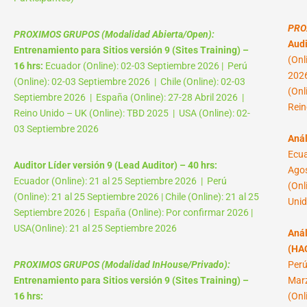
PRO
PROXIMOS GRUPOS (Modalidad Abierta/Open):
Audi
Entrenamiento para Sitios versión 9 (Sites Training) –
(Onl
16 hrs:
Ecuador (Online): 02-03 Septiembre 2026 | Perú
2026
(Online): 02-03 Septiembre 2026 | Chile (Online): 02-03
(Onl
Septiembre 2026 | España (Online): 27-28 Abril 2026 |
Rein
Reino Unido – UK (Online): TBD 2025 | USA (Online): 02-
03 Septiembre 2026
Anál
Ecua
Auditor Líder versión 9 (Lead Auditor) – 40 hrs:
Agos
Ecuador (Online): 21 al 25 Septiembre 2026 | Perú
(Onl
(Online): 21 al 25 Septiembre 2026 | Chile (Online): 21 al 25
Unid
Septiembre 2026 | España (Online): Por confirmar 2026 |
USA(Online): 21 al 25 Septiembre 2026
Anál
(HAC
PROXIMOS GRUPOS (Modalidad InHouse/Privado):
Perú
Entrenamiento para Sitios versión 9 (Sites Training) –
Marz
16 hrs:
(Onl