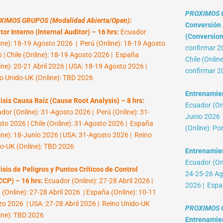
PROXIMOS G
XIMOS GRUPOS (Modalidad Abierta/Open):
Conversión /
tor Interno (Internal Auditor) – 16 hrs:
Ecuador
(Conversion 
ine): 18-19 Agosto 2026 | Perú (Online): 18-19 Agosto
confirmar 2
 | Chile (Online): 18-19 Agosto 2026 | España
Chile (Onlin
ine): 20-21 Abril 2026 | USA: 18-19 Agosto 2026 |
confirmar 2
o Unido-UK (Online): TBD 2026
Entrenamient
isis Causa Raíz (Cause Root Analysis) – 8 hrs:
Ecuador (Onl
dor (Online): 31-Agosto 2026 | Perú (Online): 31-
Junio 2026 |
to 2026 | Chile (Online): 31-Agosto 2026 | España
(Online): Po
ine): 18-Junio 2026 | USA: 31-Agosto 2026 | Reino
o-UK (Online): TBD 2026
Entrenamien
Ecuador (Onl
isis de Peligros y Puntos Críticos de Control
24-25-26 Ag
CP) – 16 hrs:
Ecuador (Online): 27-28 Abril 2026 |
2026 | Espa
 (Online): 27-28 Abril 2026 | España (Online): 10-11
o 2026 | USA: 27-28 Abril 2026 | Reino Unido-UK
PROXIMOS G
ine): TBD 2026
Entrenamient