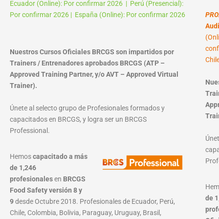
Ecuador (Online): Por confirmar 2026 | Perú (Presencial):
Por confirmar 2026 | España (Online): Por confirmar 2026
PRO
Audi
(Onl
conf
Nuestros Cursos Oficiales BRCGS son impartidos por
Chil
Trainers / Entrenadores aprobados BRCGS (ATP –
Approved Training Partner, y/o AVT – Approved Virtual
Nues
Trainer).
Trai
Appr
Únete al selecto grupo de Profesionales formados y
Trai
capacitados en BRCGS, y logra ser un BRCGS
Professional.
Únet
capa
Hemos
capacitado a más
Prof
de 1,246
profesionales
en
BRCGS
He
Food Safety versión 8 y
de 1
9
desde Octubre 2018. Profesionales de Ecuador, Perú,
prof
Chile, Colombia, Bolivia, Paraguay, Uruguay, Brasil,