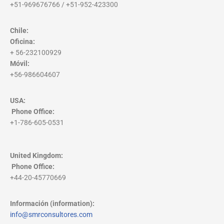
+51-969676766 / +51-952-423300
Chile:
Oficina:
+ 56-232100929
Móvil:
+56-986604607
USA:
Phone Office
:
+1-786-605-0531
United Kingdom:
Phone Office
:
+44-20-45770669
Información (information):
info@smrconsultores.com