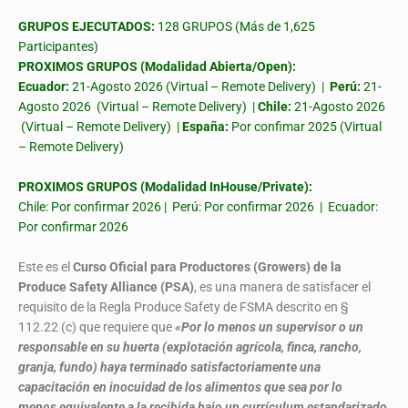
GRUPOS EJECUTADOS:
128 GRUPOS (Más de 1,625
Participantes)
PROXIMOS GRUPOS (Modalidad Abierta/Open):
Ecuador:
21-Agosto 2026 (Virtual – Remote Delivery) |
Perú:
21-
Agosto 2026 (Virtual – Remote Delivery) |
Chile:
21-Agosto 2026
(Virtual – Remote Delivery) |
España:
Por confimar 2025 (Virtual
– Remote Delivery)
PROXIMOS GRUPOS (Modalidad InHouse/Private):
Chile: Por confirmar 2026 | Perú: Por confirmar 2026 | Ecuador:
Por confirmar 2026
Este es el
Curso Oficial para Productores (Growers) de la
Produce Safety Alliance (PSA)
, es una manera de satisfacer el
requisito de la Regla Produce Safety de FSMA descrito en §
112.22 (c) que requiere que
«Por lo menos un supervisor o un
responsable en su huerta (explotación agrícola, finca, rancho,
granja, fundo) haya terminado satisfactoriamente una
capacitación en inocuidad de los alimentos que sea por lo
menos equivalente a la recibida bajo un currículum estandarizado