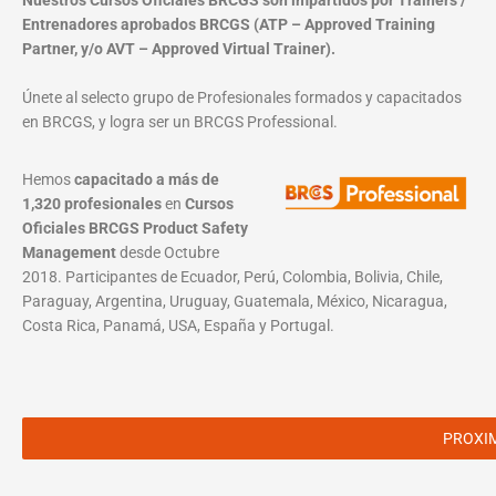
Nuestros Cursos Oficiales BRCGS son impartidos por Trainers /
Entrenadores aprobados BRCGS (ATP – Approved Training
Partner, y/o AVT – Approved Virtual Trainer).
Únete al selecto grupo de Profesionales formados y capacitados
en BRCGS, y logra ser un BRCGS Professional.
Hemos
capacitado a más de
1,320 profesionales
en
Cursos
Oficiales BRCGS Product Safety
Management
desde Octubre
2018. Participantes de Ecuador, Perú, Colombia, Bolivia, Chile,
Paraguay, Argentina, Uruguay, Guatemala, México, Nicaragua,
Costa Rica, Panamá, USA, España y Portugal.
PROXI