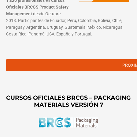
1,320 profesionales
en
Cursos
Oficiales BRCGS Product Safety
Management
desde Octubre
2018. Participantes de Ecuador, Perú, Colombia, Bolivia, Chile,
Paraguay, Argentina, Uruguay, Guatemala, México, Nicaragua,
Costa Rica, Panamá, USA, España y Portugal.
PROXI
CURSOS OFICIALES BRCGS – PACKAGING
MATERIALS VERSIÓN 7