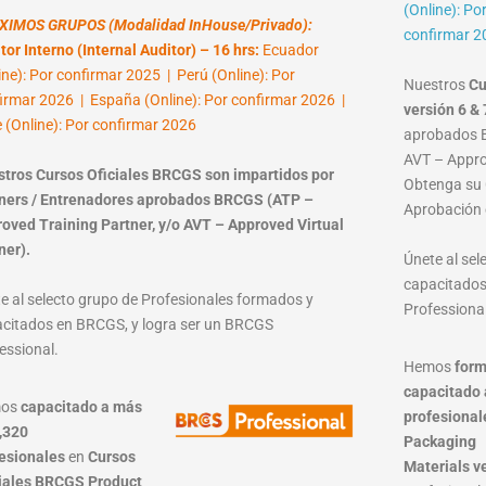
(Online): Po
XIMOS GRUPOS (Modalidad InHouse/Privado):
confirmar 2
tor Interno (Internal Auditor) – 16 hrs:
Ecuador
ine): Por confirmar 2025 | Perú (Online): Por
Nuestros
Cu
irmar 2026 | España (Online): Por confirmar 2026 |
versión 6 & 
e (Online): Por confirmar 2026
aprobados B
AVT – Approv
tros Cursos Oficiales BRCGS son impartidos por
Obtenga su C
ners / Entrenadores aprobados BRCGS (ATP –
Aprobación 
oved Training Partner, y/o AVT – Approved Virtual
ner).
Únete al se
capacitados
e al selecto grupo de Profesionales formados y
Professional
citados en BRCGS, y logra ser un BRCGS
essional.
Hemos
form
capacitado 
mos
capacitado a más
profesional
,320
Packaging
esionales
en
Cursos
Materials
v
iales BRCGS Product