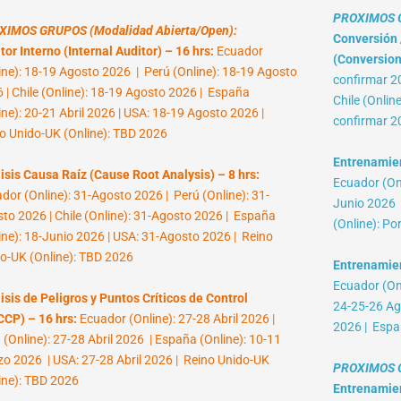
PROXIMOS G
XIMOS GRUPOS (Modalidad Abierta/Open):
Conversión /
tor Interno (Internal Auditor) – 16 hrs:
Ecuador
(Conversion 
ine): 18-19 Agosto 2026 | Perú (Online): 18-19 Agosto
confirmar 2
 | Chile (Online): 18-19 Agosto 2026 | España
Chile (Onlin
ine): 20-21 Abril 2026 | USA: 18-19 Agosto 2026 |
confirmar 2
o Unido-UK (Online): TBD 2026
Entrenamient
isis Causa Raíz (Cause Root Analysis) – 8 hrs:
Ecuador (Onl
dor (Online): 31-Agosto 2026 | Perú (Online): 31-
Junio 2026 |
to 2026 | Chile (Online): 31-Agosto 2026 | España
(Online): Po
ine): 18-Junio 2026 | USA: 31-Agosto 2026 | Reino
o-UK (Online): TBD 2026
Entrenamien
Ecuador (Onl
isis de Peligros y Puntos Críticos de Control
24-25-26 Ag
CP) – 16 hrs:
Ecuador (Online): 27-28 Abril 2026 |
2026 | Espa
 (Online): 27-28 Abril 2026 | España (Online): 10-11
o 2026 | USA: 27-28 Abril 2026 | Reino Unido-UK
PROXIMOS G
ine): TBD 2026
Entrenamient