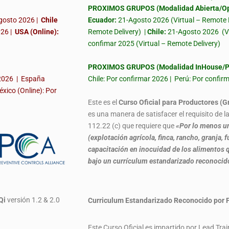
PROXIMOS GRUPOS (Modalidad Abierta/Op
gosto 2026 |
Chile
Ecuador:
21-Agosto 2026 (Virtual – Remote 
026
|
USA (Online):
Remote Delivery) |
Chile:
21-Agosto 2026
(V
confimar 2025 (Virtual – Remote Delivery)
PROXIMOS GRUPOS (Modalidad InHouse/Pr
 2026 | España
Chile: Por confirmar 2026 | Perú: Por confi
éxico (Online): Por
Este es el
Curso Oficial para Productores (G
es una manera de satisfacer el requisito de 
112.22 (c) que requiere que
«Por lo menos un
(explotación agrícola, finca, rancho, granja
capacitación en inocuidad de los alimentos q
bajo un currículum estandarizado reconoci
Qi
versión 1.2 & 2.0
Curriculum Estandarizado Reconocido
Este Curso Oficial es impartido por Lead Tra