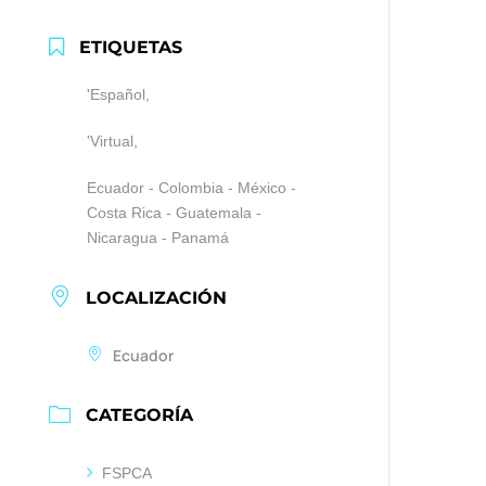
ETIQUETAS
'Español,
'Virtual,
Ecuador - Colombia - México -
Costa Rica - Guatemala -
Nicaragua - Panamá
LOCALIZACIÓN
Ecuador
CATEGORÍA
FSPCA