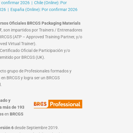
r confirmar 2026 | Chile (Online): Por
026 | España (Online): Por confirmar 2026
rsos Oficiales BRCGS Packaging Materials
7
, son impartidos por Trainers / Entrenadores
RCGS (ATP – Approved Training Partner, y/o
ed Virtual Trainer).
ertificado Oficial de Participación y/o
emitido por BRCGS (UK).
lecto grupo de Profesionales formados y
 en BRCGS y logra ser un BRCGS
.
ado y
a más de 193
es
en
BRCGS
ersión 6
desde Septiembre 2019.