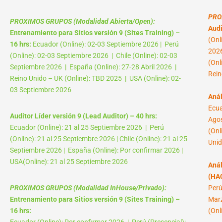
PRO
PROXIMOS GRUPOS (Modalidad Abierta/Open):
Audi
Entrenamiento para Sitios versión 9 (Sites Training) –
(Onl
16 hrs:
Ecuador (Online): 02-03 Septiembre 2026 | Perú
2026
(Online): 02-03 Septiembre 2026 | Chile (Online): 02-03
(Onl
Septiembre 2026 | España (Online): 27-28 Abril 2026 |
Rein
Reino Unido – UK (Online): TBD 2025 | USA (Online): 02-
03 Septiembre 2026
Anál
Ecua
Auditor Líder versión 9 (Lead Auditor) – 40 hrs:
Agos
Ecuador (Online): 21 al 25 Septiembre 2026 | Perú
(Onl
(Online): 21 al 25 Septiembre 2026 | Chile (Online): 21 al 25
Unid
Septiembre 2026 | España (Online): Por confirmar 2026 |
USA(Online): 21 al 25 Septiembre 2026
Anál
(HAC
PROXIMOS GRUPOS (Modalidad InHouse/Privado):
Perú
Entrenamiento para Sitios versión 9 (Sites Training) –
Marz
16 hrs:
(Onl
Ecuador (Online): Por confirmar 2026 | Perú (Presencial):