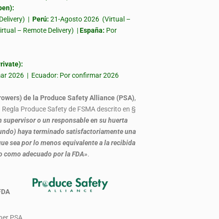
en):
Delivery) |
Perú:
21-Agosto 2026 (Virtual –
irtual – Remote Delivery) |
España:
Por
ivate):
rmar 2026 | Ecuador: Por confirmar 2026
rowers) de la Produce Safety Alliance (PSA)
,
la Regla Produce Safety de FSMA descrito en §
 supervisor o un responsable en su huerta
, fundo) haya terminado satisfactoriamente una
ue sea por lo menos equivalente a la recibida
do como adecuado por la FDA»
.
 por FDA
iner PSA.