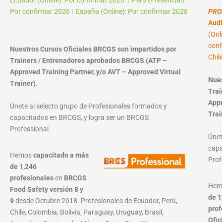
Por confirmar 2026 | España (Online): Por confirmar 2026
PRO
Audi
(Onl
conf
Nuestros Cursos Oficiales BRCGS son impartidos por
Chil
Trainers / Entrenadores aprobados BRCGS (ATP –
Approved Training Partner, y/o AVT – Approved Virtual
Nues
Trainer).
Trai
Appr
Únete al selecto grupo de Profesionales formados y
Trai
capacitados en BRCGS, y logra ser un BRCGS
Professional.
Únet
capa
Hemos
capacitado a más
Prof
de 1,246
profesionales
en
BRCGS
He
Food Safety versión 8 y
de 1
9
desde Octubre 2018. Profesionales de Ecuador, Perú,
prof
Chile, Colombia, Bolivia, Paraguay, Uruguay, Brasil,
Ofic