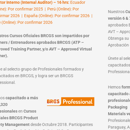
tor Interno (Internal Auditor) – 16 hrs:
Ecuador
ine): Por confirmar 2025 | Perú (Online): Por
Nuestros
Cu
irmar 2026 | España (Online): Por confirmar 2026 |
versión 6 & 
e (Online): Por confirmar 2026
aprobados B
AVT – Approv
tros Cursos Oficiales BRCGS son impartidos por
Obtenga su C
ners / Entrenadores aprobados BRCGS (ATP –
Aprobación 
oved Training Partner, y/o AVT – Approved Virtual
ner).
Únete al se
capacitados
e al selecto grupo de Profesionales formados y
Professional
citados en BRCGS, y logra ser un BRCGS
essional.
Hemos
form
capacitado 
mos
capacitado a más
profesional
,320
Packaging
esionales
en
Cursos
Materials
v
iales BRCGS Product
Profesionale
ety Management
desde Octubre 2018. Participantes
Paraguay, A