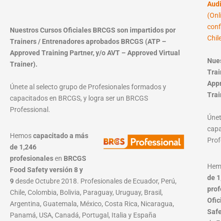
Audi
(Onl
conf
Nuestros Cursos Oficiales BRCGS son impartidos por
Chil
Trainers / Entrenadores aprobados BRCGS (ATP –
Approved Training Partner, y/o AVT – Approved Virtual
Nues
Trainer).
Trai
Appr
Únete al selecto grupo de Profesionales formados y
Trai
capacitados en BRCGS, y logra ser un BRCGS
Professional.
Únet
capa
Hemos
capacitado a más
Prof
de 1,246
profesionales
en
BRCGS
He
Food Safety versión 8 y
de 1
9
desde Octubre 2018. Profesionales de Ecuador, Perú,
prof
Chile, Colombia, Bolivia, Paraguay, Uruguay, Brasil,
Ofic
Argentina, Guatemala, México, Costa Rica, Nicaragua,
Saf
Panamá, USA, Canadá, Portugal, Italia y España