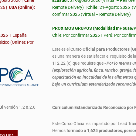
gosto 2026 |
Chile
Ecuador:
21-Agosto 2026 (Virtual – Remote 
026
|
USA (Online):
Remote Delivery) |
Chile:
21-Agosto 2026
(V
confimar 2025 (Virtual – Remote Delivery)
PROXIMOS GRUPOS (Modalidad InHouse/Pr
 2026 | España
Chile: Por confirmar 2026 | Perú: Por confi
éxico (Online): Por
Este es el
Curso Oficial para Productores (G
es una manera de satisfacer el requisito de 
112.22 (c) que requiere que
«Por lo menos un
(explotación agrícola, finca, rancho, granja
capacitación en inocuidad de los alimentos q
bajo un currículum estandarizado reconoci
Qi
versión 1.2 & 2.0
Curriculum Estandarizado Reconocido
Este Curso Oficial es impartido por Lead Tra
Hemos
formado
a 1,625 productores, perso
FO USA