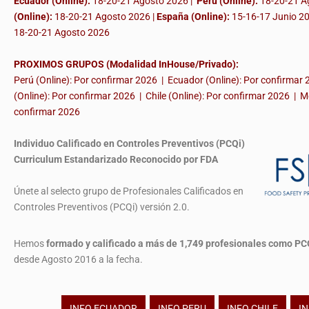
Ecuador (Online):
18-20-21 Agosto 2026 |
Perú (Online):
18-20-21 A
(Online):
18-20-21 Agosto 2026 |
España (Online):
15-16-17 Junio 2
18-20-21 Agosto 2026
PROXIMOS GRUPOS (Modalidad InHouse/Privado):
Perú (Online): Por confirmar 2026 | Ecuador (Online): Por confirmar
(Online): Por confirmar 2026 | Chile (Online): Por confirmar 2026 | M
confirmar 2026
Individuo Calificado en Controles Preventivos (PCQi)
Curriculum Estandarizado Reconocido por FDA
Únete al selecto grupo de Profesionales Calificados en
Controles Preventivos (PCQi) versión 2.0.
Hemos
formado y calificado a más de 1,749 profesionales
como PC
desde Agosto 2016 a la fecha.
INFO ECUADOR
INFO PERU
INFO CHILE
IN