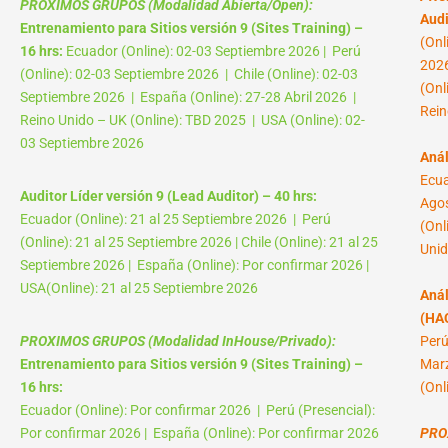
PROXIMOS GRUPOS (Modalidad Abierta/Open):
Audi
Entrenamiento para Sitios versión 9 (Sites Training) –
(Onl
16 hrs:
Ecuador (Online): 02-03 Septiembre 2026 | Perú
2026
(Online): 02-03 Septiembre 2026 | Chile (Online): 02-03
(Onl
Septiembre 2026 | España (Online): 27-28 Abril 2026 |
Rein
Reino Unido – UK (Online): TBD 2025 | USA (Online): 02-
03 Septiembre 2026
Anál
Ecua
Auditor Líder versión 9 (Lead Auditor) – 40 hrs:
Agos
Ecuador (Online): 21 al 25 Septiembre 2026 | Perú
(Onl
(Online): 21 al 25 Septiembre 2026 | Chile (Online): 21 al 25
Unid
Septiembre 2026 | España (Online): Por confirmar 2026 |
USA(Online): 21 al 25 Septiembre 2026
Anál
(HAC
PROXIMOS GRUPOS (Modalidad InHouse/Privado):
Perú
Entrenamiento para Sitios versión 9 (Sites Training) –
Marz
16 hrs:
(Onl
Ecuador (Online): Por confirmar 2026 | Perú (Presencial):
Por confirmar 2026 | España (Online): Por confirmar 2026
PRO