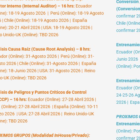
Conversión /
tor Interno (Internal Auditor) – 16 hrs:
Ecuador
(Conversion 
ine): 18-19 Agosto 2026 | Perú (Online): 18-19 Agosto
confirmar 2
 | Chile (Online): 18-19 Agosto 2026 | España
Chile (Onlin
ine): 20-21 Abril 2026 | USA: 18-19 Agosto 2026 |
confirmar 2
o Unido-UK (Online): TBD 2026
Entrenamient
isis Causa Raíz (Cause Root Analysis) – 8 hrs:
Ecuador (Onl
dor (Online): 31-Agosto 2026 | Perú (Online): 31-
Junio 2026 |
to 2026 | Chile (Online): 31-Agosto 2026 | España
(Online): Po
ine): 18-Junio 2026 | USA: 31-Agosto 2026 | Reino
o-UK (Online): TBD 2026
Entrenamien
Ecuador (Onl
isis de Peligros y Puntos Críticos de Control
24-25-26 Ag
CP) – 16 hrs:
Ecuador (Online): 27-28 Abril 2026 |
2026 | Espa
 (Online): 27-28 Abril 2026 | España (Online): 10-11
o 2026 | USA: 27-28 Abril 2026 | Reino Unido-UK
PROXIMOS G
ine): TBD 2026
Entrenamient
(Online): Po
XIMOS GRUPOS (Modalidad InHouse/Privado):
confirmar 2