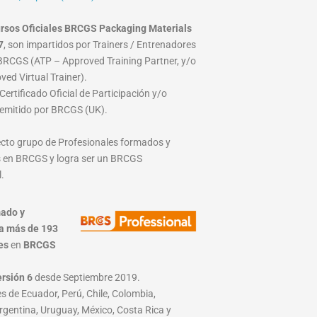
rsos Oficiales BRCGS Packaging Materials
7
, son impartidos por Trainers / Entrenadores
RCGS (ATP – Approved Training Partner, y/o
ed Virtual Trainer).
ertificado Oficial de Participación y/o
emitido por BRCGS (UK).
lecto grupo de Profesionales formados y
 en BRCGS y logra ser un BRCGS
.
ado y
a más de 193
es
en
BRCGS
ersión 6
desde Septiembre 2019.
s de Ecuador, Perú, Chile, Colombia,
rgentina, Uruguay, México, Costa Rica y