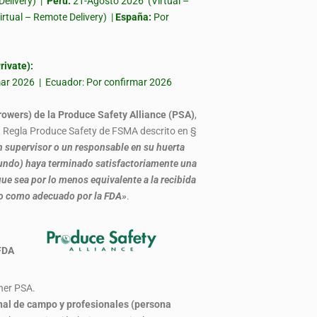
Delivery) |
Perú:
21-Agosto 2026 (Virtual –
irtual – Remote Delivery) |
España:
Por
ivate):
rmar 2026 | Ecuador: Por confirmar 2026
rowers) de la Produce Safety Alliance (PSA)
,
la Regla Produce Safety de FSMA descrito en §
 supervisor o un responsable en su huerta
, fundo) haya terminado satisfactoriamente una
ue sea por lo menos equivalente a la recibida
do como adecuado por la FDA»
.
 por FDA
iner PSA.
nal de campo y profesionales (persona