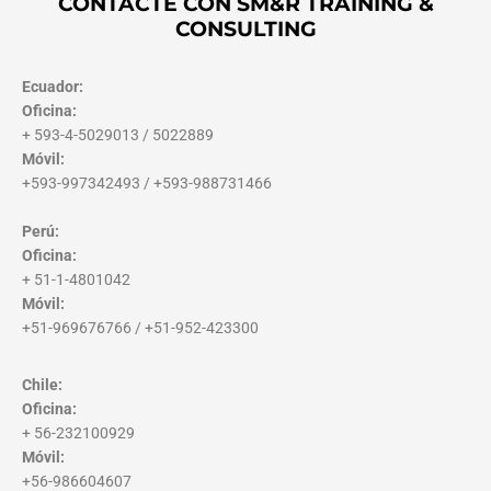
CONTACTE CON SM&R TRAINING &
CONSULTING
Ecuador:
Oficina:
+ 593-4-5029013 / 5022889
Móvil:
+593-997342493 / +593-988731466
Perú:
Oficina:
+ 51-1-4801042
Móvil:
+51-969676766 / +51-952-423300
Chile:
Oficina:
+ 56-232100929
Móvil:
+56-986604607