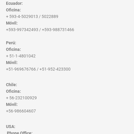
Ecuador:
Oficina:
+ 593-4-5029013 / 5022889
Móvil:
+593-997342493 / +593-988731466
Perú:
Oficina:
+ 51-1-4801042
Móvil:
+51-969676766 / +51-952-423300
Chile:
Oficina:
+ 56-232100929
Móvil:
+56-986604607
USA:
Phone Office
: