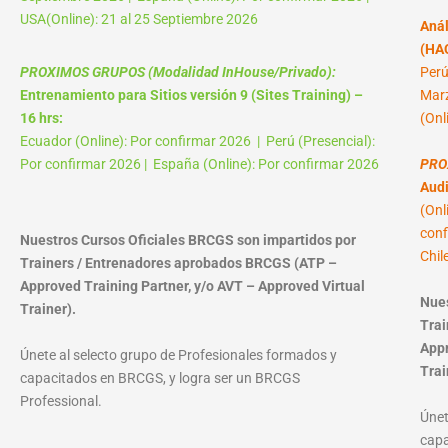
USA(Online): 21 al 25 Septiembre 2026
Anál
(HAC
PROXIMOS GRUPOS (Modalidad InHouse/Privado):
Perú
Entrenamiento para Sitios versión 9 (Sites Training) –
Marz
16 hrs:
(Onl
Ecuador (Online): Por confirmar 2026 | Perú (Presencial):
Por confirmar 2026 | España (Online): Por confirmar 2026
PRO
Audi
(Onl
conf
Nuestros Cursos Oficiales BRCGS son impartidos por
Chil
Trainers / Entrenadores aprobados BRCGS (ATP –
Approved Training Partner, y/o AVT – Approved Virtual
Nues
Trainer).
Trai
Appr
Únete al selecto grupo de Profesionales formados y
Trai
capacitados en BRCGS, y logra ser un BRCGS
Professional.
Únet
capa