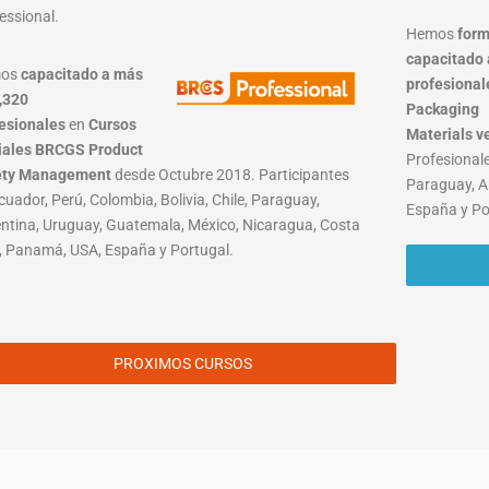
essional.
Hemos
form
capacitado 
mos
capacitado a más
profesional
,320
Packaging
esionales
en
Cursos
Materials
v
iales BRCGS Product
Profesionale
ety Management
desde Octubre 2018. Participantes
Paraguay, A
cuador, Perú, Colombia, Bolivia, Chile, Paraguay,
España y Po
ntina, Uruguay, Guatemala, México, Nicaragua, Costa
, Panamá, USA, España y Portugal.
PROXIMOS CURSOS