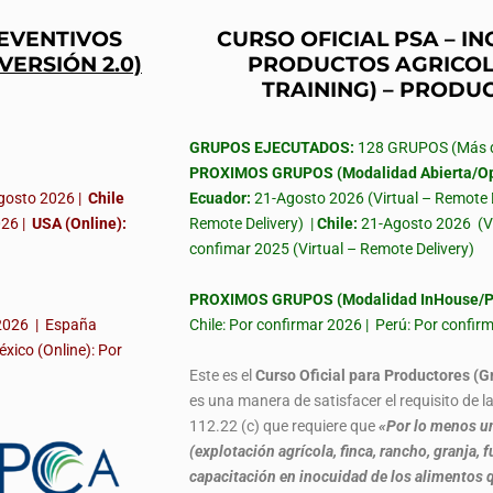
REVENTIVOS
CURSO OFICIAL PSA – 
(VERSIÓN 2.0)
PRODUCTOS AGRICOL
TRAINING) – PRODU
GRUPOS EJECUTADOS:
128 GRUPOS (Más de
PROXIMOS GRUPOS (Modalidad Abierta/Op
gosto 2026 |
Chile
Ecuador:
21-Agosto 2026 (Virtual – Remote 
026
|
USA (Online):
Remote Delivery) |
Chile:
21-Agosto 2026
(V
confimar 2025 (Virtual – Remote Delivery)
PROXIMOS GRUPOS (Modalidad InHouse/Pr
 2026 | España
Chile: Por confirmar 2026 | Perú: Por confi
éxico (Online): Por
Este es el
Curso Oficial para Productores (G
es una manera de satisfacer el requisito de 
112.22 (c) que requiere que
«Por lo menos un
(explotación agrícola, finca, rancho, granja
capacitación en inocuidad de los alimentos q