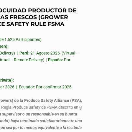
INOCUIDAD PRODUCTOR DE
AS FRESCOS (GROWER
CE SAFETY RULE FSMA
 1,625 Participantes)
en):
Delivery) |
Perú:
21-Agosto 2026 (Virtual –
irtual – Remote Delivery) |
España:
Por
ivate):
rmar 2026 | Ecuador: Por confirmar 2026
rowers) de la Produce Safety Alliance (PSA)
,
la Regla Produce Safety de FSMA descrito en §
 supervisor o un responsable en su huerta
, fundo) haya terminado satisfactoriamente una
ue sea por lo menos equivalente a la recibida