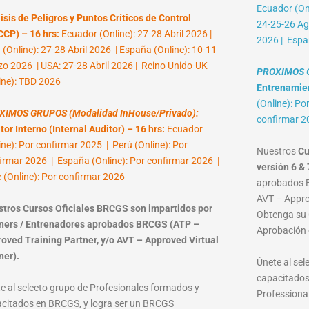
Ecuador (Onl
isis de Peligros y Puntos Críticos de Control
24-25-26 Ag
CP) – 16 hrs:
Ecuador (Online): 27-28 Abril 2026 |
2026 | Espa
 (Online): 27-28 Abril 2026 | España (Online): 10-11
o 2026 | USA: 27-28 Abril 2026 | Reino Unido-UK
PROXIMOS G
ine): TBD 2026
Entrenamient
(Online): Po
XIMOS GRUPOS (Modalidad InHouse/Privado):
confirmar 2
tor Interno (Internal Auditor) – 16 hrs:
Ecuador
ine): Por confirmar 2025 | Perú (Online): Por
Nuestros
Cu
irmar 2026 | España (Online): Por confirmar 2026 |
versión 6 & 
e (Online): Por confirmar 2026
aprobados B
AVT – Approv
tros Cursos Oficiales BRCGS son impartidos por
Obtenga su C
ners / Entrenadores aprobados BRCGS (ATP –
Aprobación 
oved Training Partner, y/o AVT – Approved Virtual
ner).
Únete al se
capacitados
e al selecto grupo de Profesionales formados y
Professional
citados en BRCGS, y logra ser un BRCGS