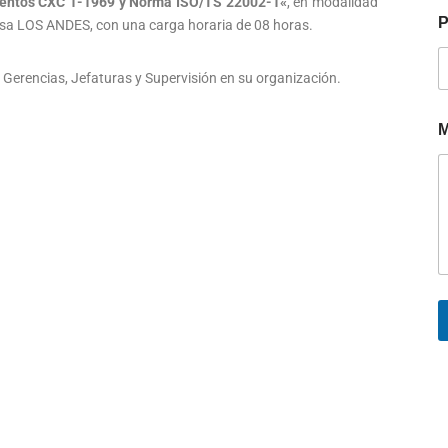
imentos CXC 1-1969 y Norma ISO/TS 22002-1
«
, en modalidad
P
esa LOS ANDES, con una carga horaria de 08 horas.
 Gerencias, Jefaturas y Supervisión en su organización.
M