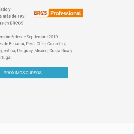
ado y
a más de 193
es
en
BRCGS
ersión 6
desde Septiembre 2019.
s de Ecuador, Perú, Chile, Colombia,
rgentina, Uruguay, México, Costa Rica y
rtugal.
PROXIMOS CURSOS