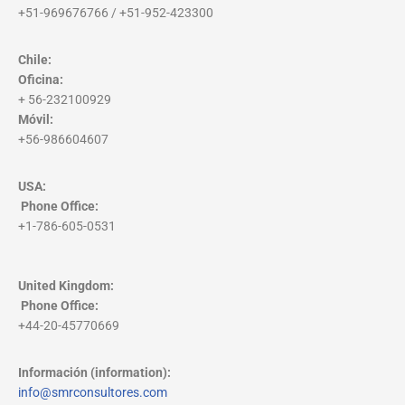
+51-969676766 / +51-952-423300
Chile:
Oficina:
+ 56-232100929
Móvil:
+56-986604607
USA:
Phone Office
:
+1-786-605-0531
United Kingdom:
Phone Office
:
+44-20-45770669
Información (information):
info@smrconsultores.com